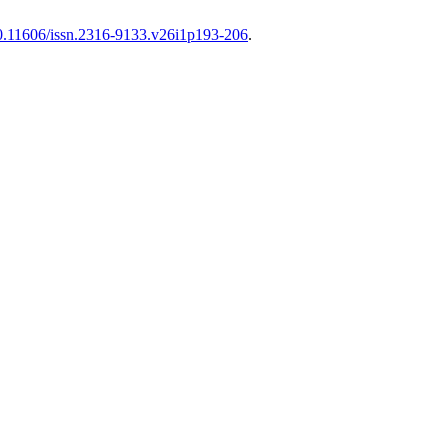
/10.11606/issn.2316-9133.v26i1p193-206
.