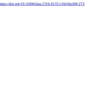
https://doi.org/10.11606/issn.2316-9133.v16i16p269-273
.