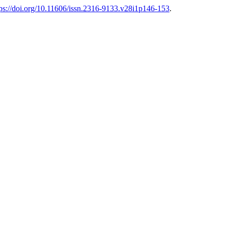
tps://doi.org/10.11606/issn.2316-9133.v28i1p146-153
.