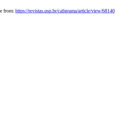
le from:
https://revistas.usp.br/caligrama/article/view/68140