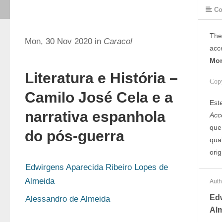
Co
The
Mon, 30 Nov 2020 in
Caracol
acc
Mon
Literatura e História –
Cop
Camilo José Cela e a
Est
narrativa espanhola
Acc
que
do pós-guerra
qua
orig
Edwirgens Aparecida Ribeiro Lopes de 
Almeida
Auth
Edw
Alessandro de Almeida
Al