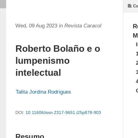
Co
Wed, 09 Aug 2023 in
Revista Caracol
R
M
Roberto Bolaño e o
lumpenismo
intelectual
Talita Jordina Rodrigues
DOI:
10.11606/issn.2317-9651.i25p878-903
Resumo