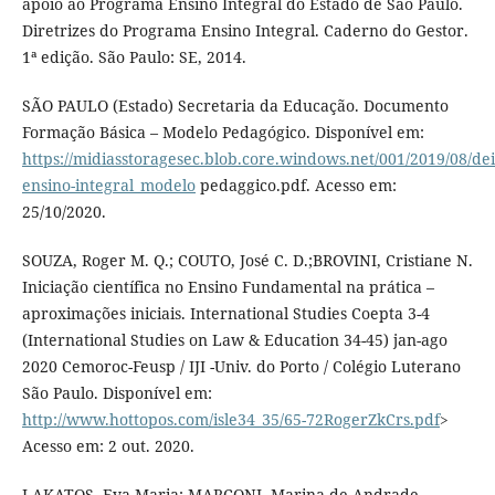
apoio ao Programa Ensino Integral do Estado de São Paulo.
Diretrizes do Programa Ensino Integral. Caderno do Gestor.
1ª edição. São Paulo: SE, 2014.
SÃO PAULO (Estado) Secretaria da Educação. Documento
Formação Básica – Modelo Pedagógico. Disponível em:
https://midiasstoragesec.blob.core.windows.net/001/2019/08/dei
ensino-integral_modelo
pedaggico.pdf. Acesso em:
25/10/2020.
SOUZA, Roger M. Q.; COUTO, José C. D.;BROVINI, Cristiane N.
Iniciação científica no Ensino Fundamental na prática –
aproximações iniciais. International Studies Coepta 3-4
(International Studies on Law & Education 34-45) jan-ago
2020 Cemoroc-Feusp / IJI -Univ. do Porto / Colégio Luterano
São Paulo. Disponível em:
http://www.hottopos.com/isle34_35/65-72RogerZkCrs.pdf
>
Acesso em: 2 out. 2020.
LAKATOS, Eva Maria; MARCONI, Marina de Andrade.