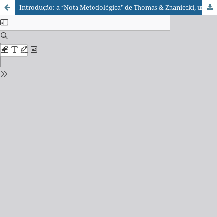
Introdução: a “Nota Metodológica” de Thomas & Znaniecki, uma fonte de metateoria, de teoria social e de abordagem de pesquisa da Escola de Chicago