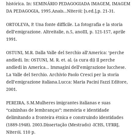
histórica. In: SEMINÁRIO PEDAGOGIADA IMAGEM, IMAGEM
DA PEDAGOGIA, 1995.Anais...Niterói: [s.ed.],p. 21-31.
ORTOLEVA, P. Una fonte difficile. La fotografia e la storia
dell’emigrazione. Altreitalie, n.5, anoIII, p. 121-157, aprile
1991.
OSTUNI, M.R. Dalla Valle del Serchio all’America: ‘perche
andiedi. In: OSTUNI, M. R. et. al. (a cura di) Il perche
andiedi in America... Immagini dell’emigrazione lucchese.
La Valle del Serchio. Archivio Paolo Cresci per la storia
dell’emigrazione italiana.Lucca: Maria Pacini Fazzi Editore,
2001.
PEREIRA, S.M.Mulheres imigrantes italianas e suas
“caixinhas de lembranças”: memória e identidade
delimitando a fronteira étnica e construindo identidades
(1889-1948). 2003.Dissertação (Mestrado) -ICHS, UFRRJ,
Niterói. 110 p.