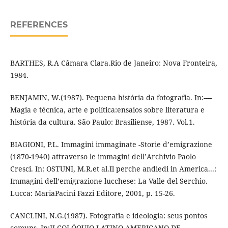
REFERENCES
BARTHES, R.A Câmara Clara.Rio de Janeiro: Nova Fronteira,
1984.
BENJAMIN, W.(1987). Pequena história da fotografia. In:----
Magia e técnica, arte e política:ensaios sobre literatura e
história da cultura. São Paulo: Brasiliense, 1987. Vol.1.
BIAGIONI, P.L. Immagini immaginate -Storie d’emigrazione
(1870-1940) attraverso le immagini dell’Archivio Paolo
Cresci. In: OSTUNI, M.R.et al.Il perche andiedi in America...:
Immagini dell’emigrazione lucchese: La Valle del Serchio.
Lucca: MariaPacini Fazzi Editore, 2001, p. 15-26.
CANCLINI, N.G.(1987). Fotografia e ideologia: seus pontos
comuns. In:II COLÓQUIO LATINO-AMERICANO DE