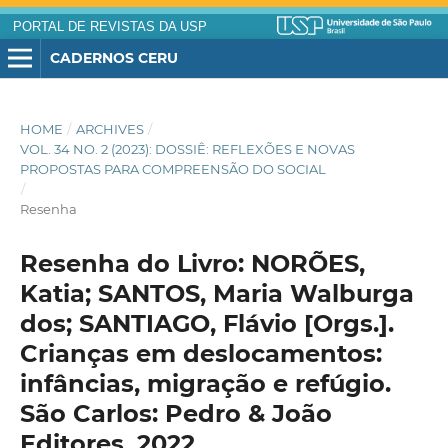
PORTAL DE REVISTAS DA USP
CADERNOS CERU
HOME
/
ARCHIVES
/
VOL. 34 NO. 2 (2023): DOSSIÊ: REFLEXÕES E NOVAS
PROPOSTAS PARA COMPREENSÃO DO SOCIAL
/
Resenha
Resenha do Livro: NORÕES,
Katia; SANTOS, Maria Walburga
dos; SANTIAGO, Flávio [Orgs.].
Crianças em deslocamentos:
infâncias, migração e refúgio.
São Carlos: Pedro & João
Editores, 2022