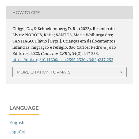
HOW TO CITE
Ghiggi, G. ., & Schnekemberg, D. R. . (2023). Resenha do
Livro: NORÕES, Katia; SANTOS, Maria Walburga dos;
SANTIAGO, Flávio [Orgs.]. Crianças em deslocamentos:
infâncias, migração e refúgio. São Carlos: Pedro & João
Editores, 2022.
Cadernos CERU
,
34
(2), 247-253.
https://doi.org/10.11606/issn.2595-2536.v34i2p247-253
MORE CITATION FORMATS
LANGUAGE
English
español