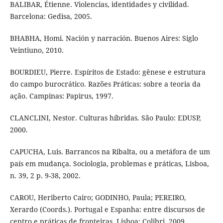
BALIBAR, Étienne. Violencias, identidades y civilidad.
Barcelona: Gedisa, 2005.
BHABHA, Homi. Nación y narración. Buenos Aires: Siglo
Veintiuno, 2010.
BOURDIEU, Pierre. Espíritos de Estado: gênese e estrutura
do campo burocrático. Razões Práticas: sobre a teoria da
ação. Campinas: Papirus, 1997.
CLANCLINI, Nestor. Culturas híbridas. São Paulo: EDUSP,
2000.
CAPUCHA, Luis. Barrancos na Ribalta, ou a metáfora de um
país em mudança. Sociologia, problemas e práticas, Lisboa,
n. 39, 2 p. 9-38, 2002.
CAROU, Heriberto Cairo; GODINHO, Paula; PEREIRO,
Xerardo (Coords.). Portugal e Espanha: entre discursos de
centro e práticas de fronteiras. Lisboa: Colibri, 2009.