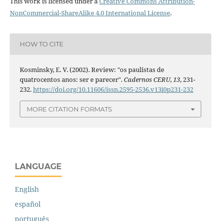
This work is licensed under a
Creative Commons Attribution-
NonCommercial-ShareAlike 4.0 International License
.
HOW TO CITE
Kosminsky, E. V. (2002). Review: "os paulistas de
quatrocentos anos: ser e parecer".
Cadernos CERU
,
13
, 231-
232.
https://doi.org/10.11606/issn.2595-2536.v13i0p231-232
MORE CITATION FORMATS
LANGUAGE
English
español
português