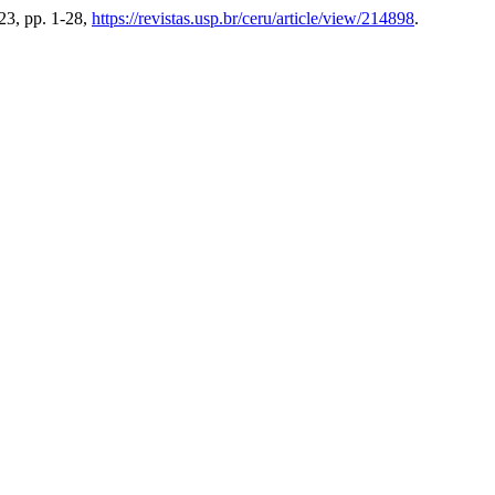
023, pp. 1-28,
https://revistas.usp.br/ceru/article/view/214898
.