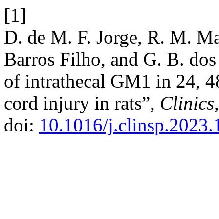
[1]
D. de M. F. Jorge, R. M. Mar
Barros Filho, and G. B. dos 
of intrathecal GM1 in 24, 48
cord injury in rats”,
Clinics
doi:
10.1016/j.clinsp.2023