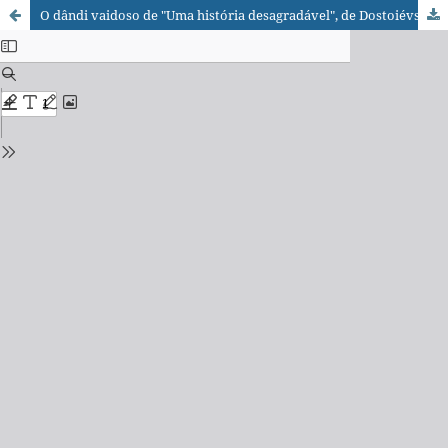
O dândi vaidoso de "Uma história desagradável", de Dostoiévski: aspectos poéticos e tradutórios