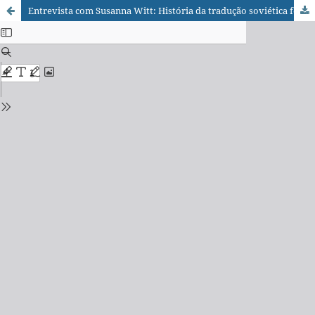
Entrevista com Susanna Witt: História da tradução soviética foi assunto sensível e, por isso, negligenciado