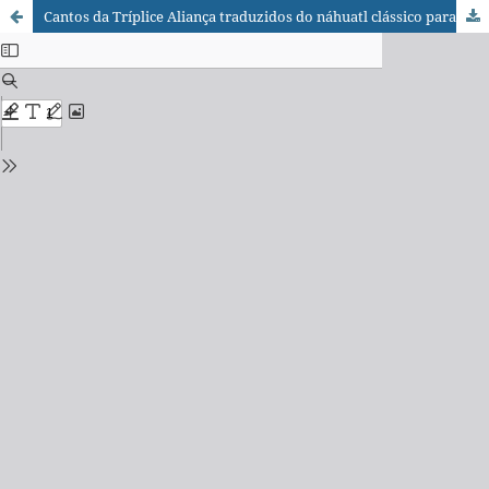
Cantos da Tríplice Aliança traduzidos do náhuatl clássico para o português