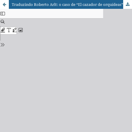
Traduzindo Roberto Arlt: o caso de “El cazador de orquídeas”