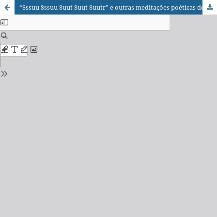
“Sssuu Sssuu Suut Suut Suutr” e outras meditações poéticas de Chögyam Trungpa Rinpoche