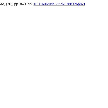
ção
, (26), pp. 8–9. doi:
10.11606/issn.2359-5388.i26p8-9
.