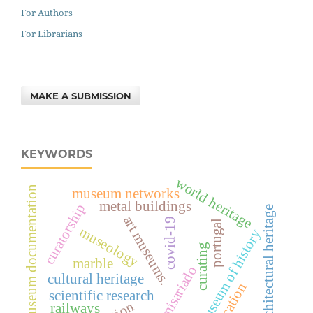
For Authors
For Librarians
MAKE A SUBMISSION
KEYWORDS
world heritage
museum documentation
museum networks
metal buildings
curatorship
architectural heritage
art museums.
covid-19
portugal
museology
museum of history
curating
marble
comisariado
cultural heritage
education
scientific research
railways