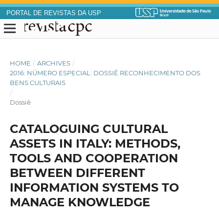
PORTAL DE REVISTAS DA USP
HOME
/
ARCHIVES
/
2016: NÚMERO ESPECIAL: DOSSIÊ RECONHECIMENTO DOS
BENS CULTURAIS
/
Dossiê
CATALOGUING CULTURAL
ASSETS IN ITALY: METHODS,
TOOLS AND COOPERATION
BETWEEN DIFFERENT
INFORMATION SYSTEMS TO
MANAGE KNOWLEDGE