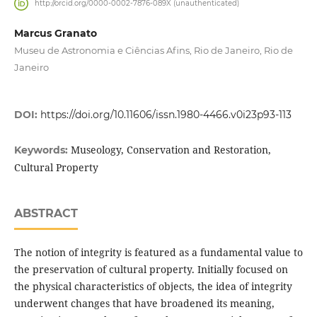
http://orcid.org/0000-0002-7876-089X (unauthenticated)
Marcus Granato
Museu de Astronomia e Ciências Afins, Rio de Janeiro, Rio de
Janeiro
DOI:
https://doi.org/10.11606/issn.1980-4466.v0i23p93-113
Museology, Conservation and Restoration,
Keywords:
Cultural Property
ABSTRACT
The notion of integrity is featured as a fundamental value to
the preservation of cultural property. Initially focused on
the physical characteristics of objects, the idea of integrity
underwent changes that have broadened its meaning,