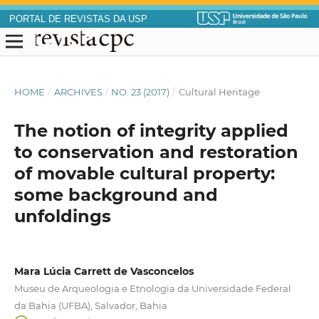
PORTAL DE REVISTAS DA USP
HOME
/
ARCHIVES
/
NO. 23 (2017)
/
Cultural Heritage
The notion of integrity applied
to conservation and restoration
of movable cultural property:
some background and
unfoldings
Mara Lúcia Carrett de Vasconcelos
Museu de Arqueologia e Etnologia da Universidade Federal
da Bahia (UFBA), Salvador, Bahia