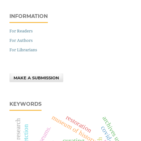
INFORMATION
For Readers
For Authors
For Librarians
MAKE A SUBMISSION
KEYWORDS
museum of history
restoration
archives users
covid-19
curating