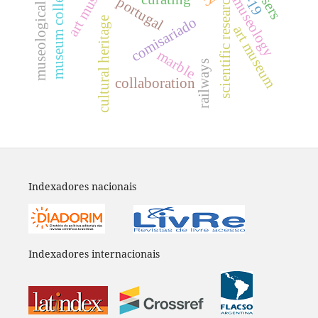
museological research
museum colletction
art museums.
scientific research
museology
portugal
comisariado
cultural heritage
art museum
marble
railways
collaboration
Indexadores nacionais
Indexadores internacionais