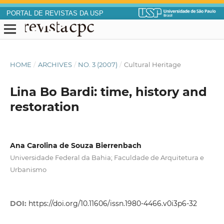
PORTAL DE REVISTAS DA USP
HOME
/
ARCHIVES
/
NO. 3 (2007)
/
Cultural Heritage
Lina Bo Bardi: time, history and
restoration
Ana Carolina de Souza Bierrenbach
Universidade Federal da Bahia; Faculdade de Arquitetura e
Urbanismo
DOI:
https://doi.org/10.11606/issn.1980-4466.v0i3p6-32