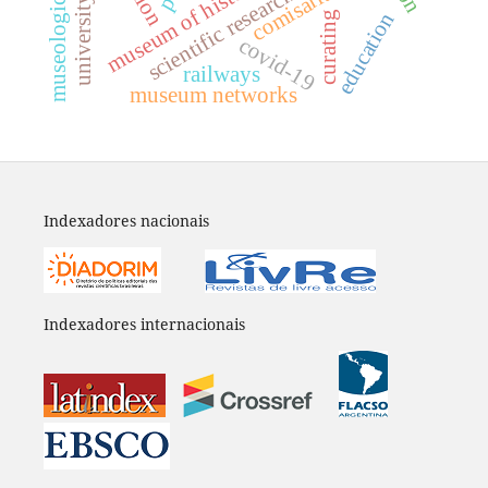
museological research
comisariado
museum of history
scientific research
education
curating
covid-19
railways
museum networks
Indexadores nacionais
Indexadores internacionais