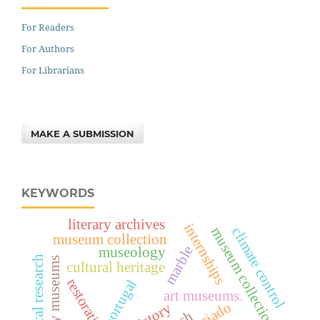
For Readers
For Authors
For Librarians
MAKE A SUBMISSION
KEYWORDS
literary archives
internships
museum collection
climate control
museum collection
marble
museology
university museums
cultural heritage
restoration
portugal
art museums.