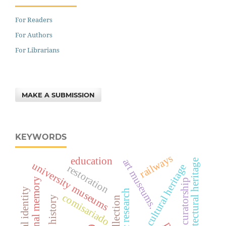
For Readers
For Authors
For Librarians
MAKE A SUBMISSION
KEYWORDS
railways
education
art museums.
architectural heritage
university museums
cultural heritage
restoration
institucional memory
curatorship
national identity
scientific research
comisariado