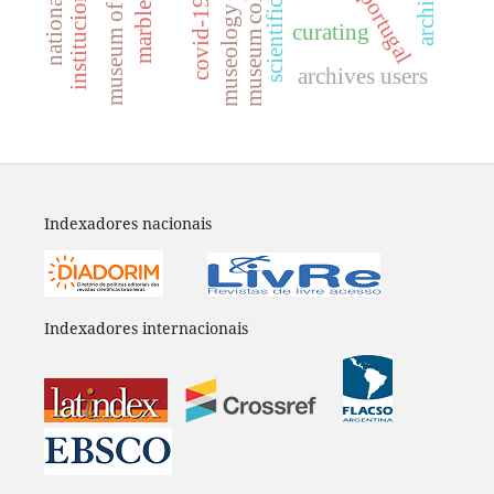
museum of history
museum collection
portugal
covid-19
marble
museology
curating
archives users
Indexadores nacionais
Indexadores internacionais