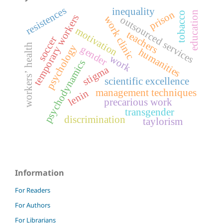
resistences
inequality
prison
education
tobacco
temporary workers
outsourced services
work clinic
motivation
teachers
soccer
workers’ health
psychology
gender
humanities
work
psychodynamics
stigma
scientific excellence
management techniques
lenin
precarious work
transgender
discrimination
taylorism
Information
For Readers
For Authors
For Librarians