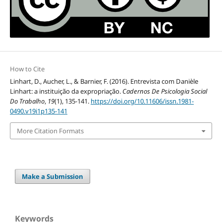
How to Cite
Linhart, D., Aucher, L., & Barnier, F. (2016). Entrevista com Danièle
Linhart: a instituição da expropriação.
Cadernos De Psicologia Social
Do Trabalho
,
19
(1), 135-141.
https://doi.org/10.11606/issn.1981-
0490.v19i1p135-141
More Citation Formats
Make a Submission
Keywords