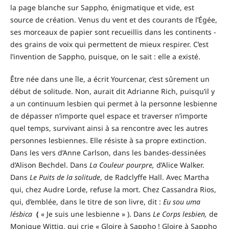
la page blanche sur Sappho, énigmatique et vide, est
source de création. Venus du vent et des courants de l’Égée,
ses morceaux de papier sont recueillis dans les continents -
des grains de voix qui permettent de mieux respirer. C’est
l’invention de Sappho, puisque, on le sait : elle a existé.
Être née dans une île, a écrit Yourcenar, c’est sûrement un
début de solitude. Non, aurait dit Adrianne Rich, puisqu’il y
a un continuum lesbien qui permet à la personne lesbienne
de dépasser n’importe quel espace et traverser n’importe
quel temps, survivant ainsi à sa rencontre avec les autres
personnes lesbiennes. Elle résiste à sa propre extinction.
Dans les vers d’Anne Carlson, dans les bandes-dessinées
d’Alison Bechdel. Dans
La Couleur pourpre,
d’Alice Walker.
Dans
Le Puits de la solitude
, de Radclyffe Hall. Avec Martha
qui, chez Audre Lorde, refuse la mort. Chez Cassandra Rios,
qui, d’emblée, dans le titre de son livre, dit :
Eu sou uma
lésbica
(
« Je suis une lesbienne » ). Dans
Le Corps lesbien,
de
Monique Wittig, qui crie « Gloire à Sappho ! Gloire à Sappho