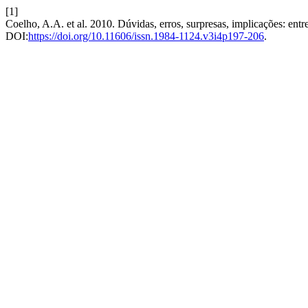
[1]
Coelho, A.A. et al. 2010. Dúvidas, erros, surpresas, implicações: ent
DOI:
https://doi.org/10.11606/issn.1984-1124.v3i4p197-206
.