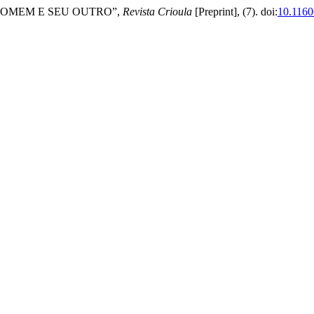
O HOMEM E SEU OUTRO”,
Revista Crioula
[Preprint], (7). doi:
10.1160