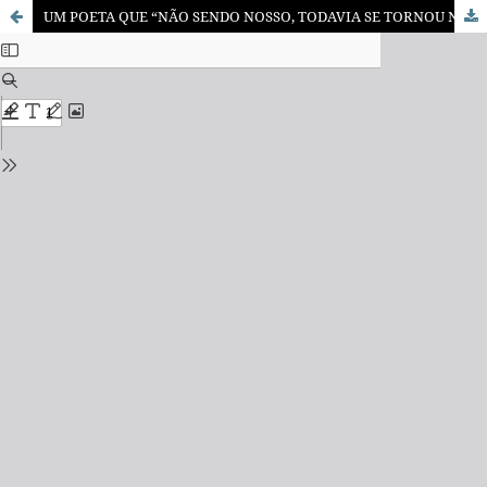
UM POETA QUE “NÃO SENDO NOSSO, TODAVIA SE TORNOU NOSSO”. ÂNGELO DE LIMA ENTRE SIMBOLISMO E MODERNISMO.