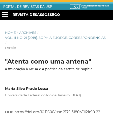
PORTAL DE REVISTAS DA USP
REVISTA DESASSOSSEGO
HOME
/
ARCHIVES
/
VOL. 11 NO. 21 (2019): SOPHIA E JORGE: CORRESPONDÊNCIAS
/
Dossiê
"Atenta como uma antena"
a invocação à Musa e a poética da escuta de Sophia
Maria Silva Prado Lessa
Universidade Federal do Rio de Janeiro (UFRJ)
DOI:
https://doi.org/10.11606/issn.2175-3180.v11i21p10-22