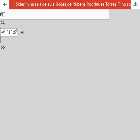
Hölderlin na sala de aula: lições de Rubens Rodrigues Torres Filho sobre Juízo e ser