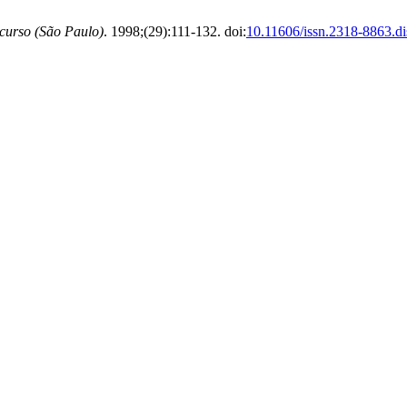
curso (São Paulo)
. 1998;(29):111-132. doi:
10.11606/issn.2318-8863.d