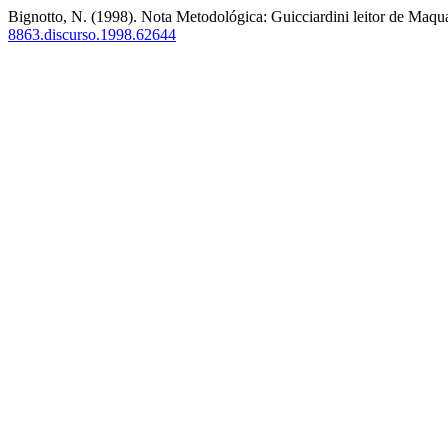
Bignotto, N. (1998). Nota Metodológica: Guicciardini leitor de Maqu
8863.discurso.1998.62644