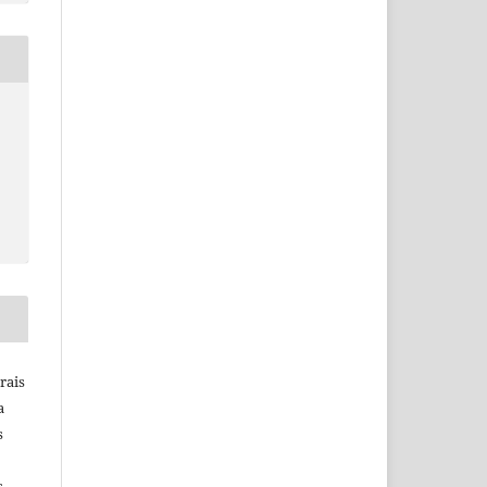
rais
a
s
s