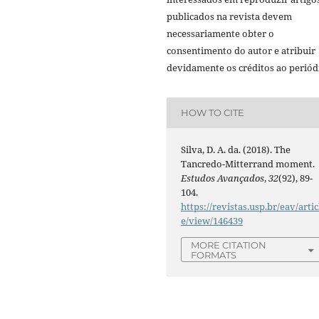
publicados na revista devem
necessariamente obter o
consentimento do autor e atribuir
devidamente os créditos ao periód
HOW TO CITE
Silva, D. A. da. (2018). The
Tancredo-Mitterrand moment.
Estudos Avançados
,
32
(92), 89-
104.
https://revistas.usp.br/eav/artic
e/view/146439
MORE CITATION
FORMATS