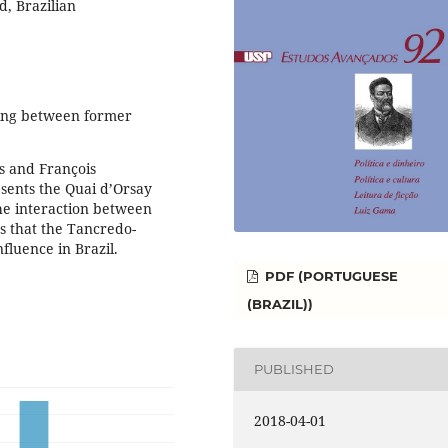
, Brazilian
ting between former
s and François
esents the Quai d’Orsay
the interaction between
s that the Tancredo-
fluence in Brazil.
PDF (PORTUGUESE
(BRAZIL))
PUBLISHED
2018-04-01