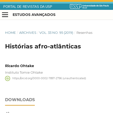
PORTAL DE REVISTAS DA USP
ESTUDOS AVANÇADOS
HOME
/
ARCHIVES
/
VOL. 33 NO. 95 (2019)
/
Resenhas
Histórias afro-atlânticas
Ricardo Ohtake
Instituto Tomie Ohtake
https://orcid.org/0000-0002-7897-2796 (unauthenticated)
DOWNLOADS