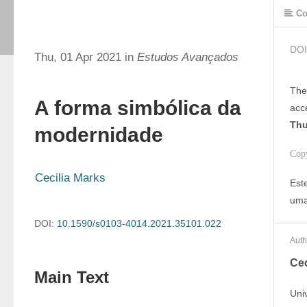
Co
DOI
Thu, 01 Apr 2021 in
Estudos Avançados
The
A forma simbólica da
acc
Thu
modernidade
Cop
Cecilia Marks
Est
uma
DOI:
10.1590/s0103-4014.2021.35101.022
Auth
Cec
Main Text
Uni