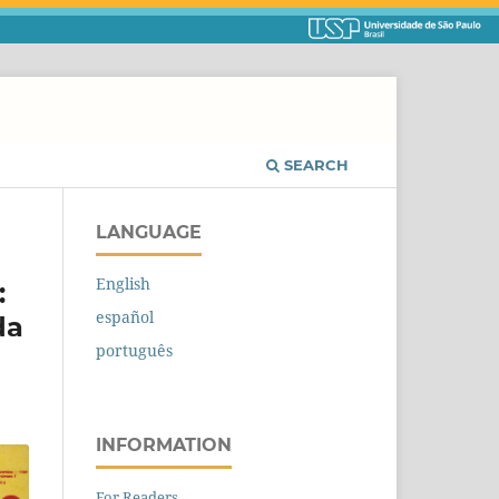
SEARCH
LANGUAGE
English
:
español
da
português
INFORMATION
For Readers