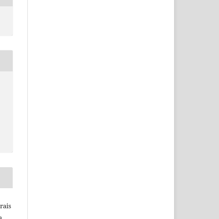
rais
a