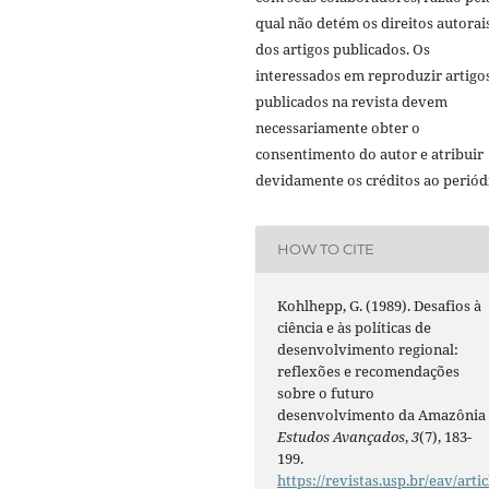
qual não detém os direitos autorai
dos artigos publicados. Os
interessados em reproduzir artigo
publicados na revista devem
necessariamente obter o
consentimento do autor e atribuir
devidamente os créditos ao periód
HOW TO CITE
Kohlhepp, G. (1989). Desafios à
ciência e às políticas de
desenvolvimento regional:
reflexões e recomendações
sobre o futuro
desenvolvimento da Amazônia 
Estudos Avançados
,
3
(7), 183-
199.
https://revistas.usp.br/eav/artic