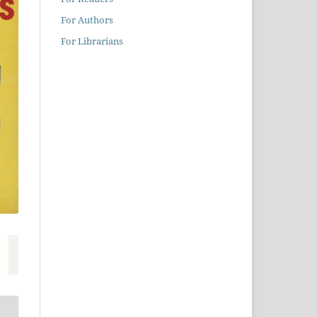
For Authors
For Librarians