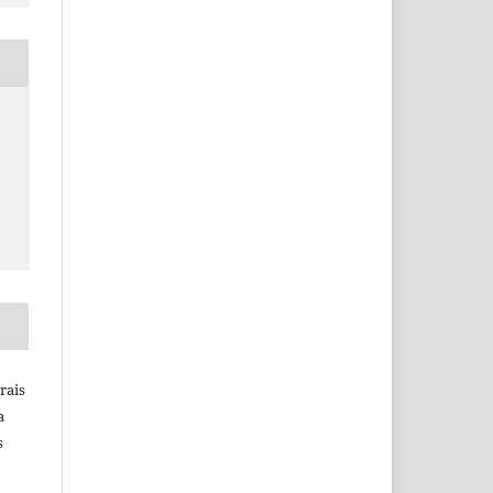
rais
a
s