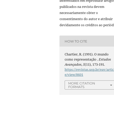
interessados em reproduzir artigo
publicados na revista devem
necessariamente obter o
consentimento do autor e atribuir
devidamente os créditos ao periód
HOW TO CITE
Chartier, R. (1991). O mundo
como representação .
Estudos
Avançados
,
5
(11), 173-191.
https://revistas.usp.br/eav/artic
e/view/8601
MORE CITATION
FORMATS