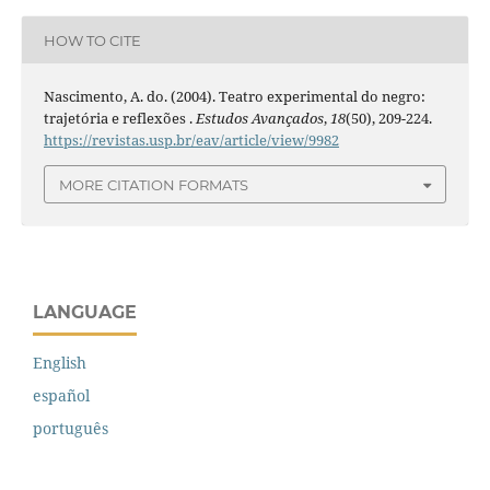
HOW TO CITE
Nascimento, A. do. (2004). Teatro experimental do negro:
trajetória e reflexões .
Estudos Avançados
,
18
(50), 209-224.
https://revistas.usp.br/eav/article/view/9982
MORE CITATION FORMATS
LANGUAGE
English
español
português