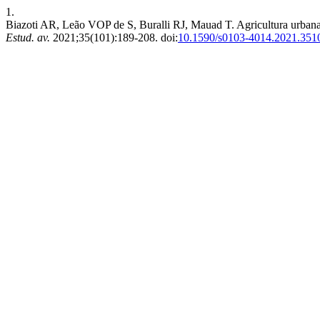
1.
Biazoti AR, Leão VOP de S, Buralli RJ, Mauad T. Agricultura urbana
Estud. av.
2021;35(101):189-208. doi:
10.1590/s0103-4014.2021.351