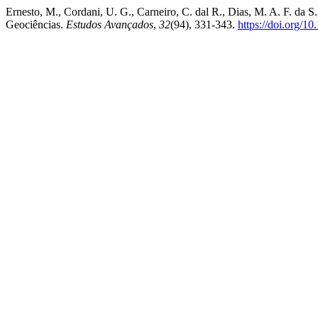
Ernesto, M., Cordani, U. G., Carneiro, C. dal R., Dias, M. A. F. da S
Geociências.
Estudos Avançados
,
32
(94), 331-343.
https://doi.org/