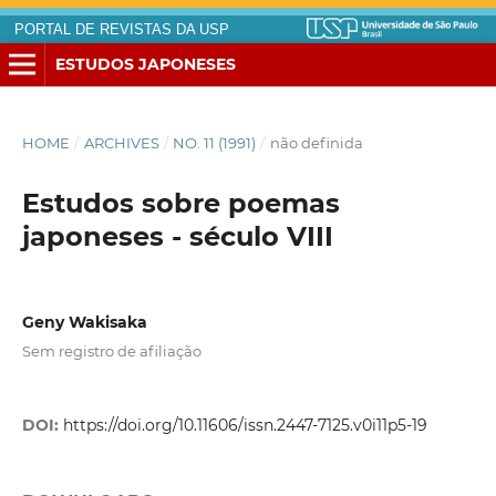
PORTAL DE REVISTAS DA USP
ESTUDOS JAPONESES
HOME
/
ARCHIVES
/
NO. 11 (1991)
/
não definida
Estudos sobre poemas
japoneses - século VIII
Geny Wakisaka
Sem registro de afiliação
DOI:
https://doi.org/10.11606/issn.2447-7125.v0i11p5-19