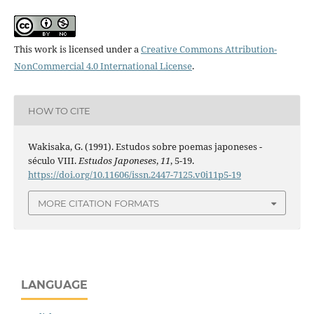
This work is licensed under a
Creative Commons Attribution-
NonCommercial 4.0 International License
.
HOW TO CITE
Wakisaka, G. (1991). Estudos sobre poemas japoneses -
século VIII.
Estudos Japoneses
,
11
, 5-19.
https://doi.org/10.11606/issn.2447-7125.v0i11p5-19
MORE CITATION FORMATS
LANGUAGE