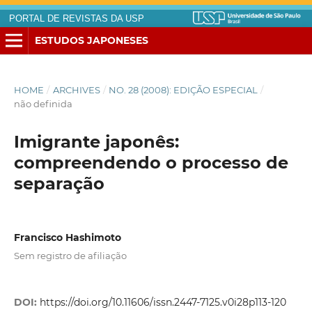
PORTAL DE REVISTAS DA USP
ESTUDOS JAPONESES
HOME
/
ARCHIVES
/
NO. 28 (2008): EDIÇÃO ESPECIAL
/
não definida
Imigrante japonês:
compreendendo o processo de
separação
Francisco Hashimoto
Sem registro de afiliação
DOI:
https://doi.org/10.11606/issn.2447-7125.v0i28p113-120