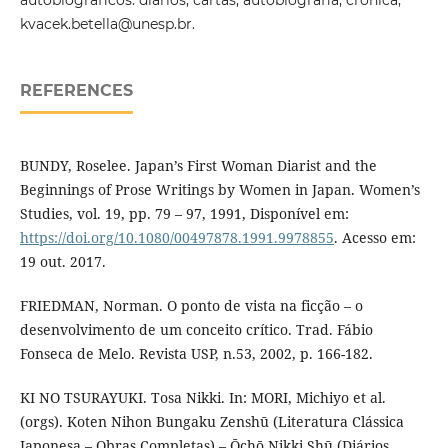
kvacek.betella@unesp.br.
REFERENCES
BUNDY, Roselee. Japan’s First Woman Diarist and the
Beginnings of Prose Writings by Women in Japan. Women’s
Studies, vol. 19, pp. 79 – 97, 1991, Disponível em:
https://doi.org/10.1080/00497878.1991.9978855
. Acesso em:
19 out. 2017.
FRIEDMAN, Norman. O ponto de vista na ficção – o
desenvolvimento de um conceito crítico. Trad. Fábio
Fonseca de Melo. Revista USP, n.53, 2002, p. 166-182.
KI NO TSURAYUKI. Tosa Nikki. In: MORI, Michiyo et al.
(orgs). Koten Nihon Bungaku Zenshū (Literatura Clássica
Japonesa – Obras Completas) – Ōchō Nikki Shū (Diários