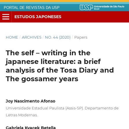
PORTAL DE REVISTAS DA USP
ESTUDOS JAPONESES
HOME
/
ARCHIVES
/
NO. 44 (2020)
/
Papers
The self – writing in the
japanese literature: a brief
analysis of the Tosa Diary and
The gossamer years
Joy Nascimento Afonso
Universidade Estadual Paulista (Assis-SP). Departamento de
Letras Modernas.
Gabriela Kvacek Betella