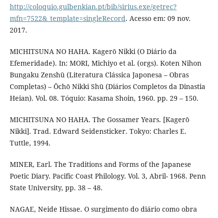
http://coloquio.gulbenkian.pt/bib/sirius.exe/getrec?
mfn=7522&_template=singleRecord
. Acesso em: 09 nov.
2017.
MICHITSUNA NO HAHA. Kagerō Nikki (O Diário da
Efemeridade). In: MORI, Michiyo et al. (orgs). Koten Nihon
Bungaku Zenshū (Literatura Clássica Japonesa – Obras
Completas) – Ōchō Nikki Shū (Diários Completos da Dinastia
Heian). Vol. 08. Tóquio: Kasama Shoin, 1960. pp. 29 – 150.
MICHITSUNA NO HAHA. The Gossamer Years. [Kagerō
Nikki]. Trad. Edward Seidensticker. Tokyo: Charles E.
Tuttle, 1994.
MINER, Earl. The Traditions and Forms of the Japanese
Poetic Diary. Pacific Coast Philology. Vol. 3, Abril- 1968. Penn
State University, pp. 38 – 48.
NAGAE, Neide Hissae. O surgimento do diário como obra