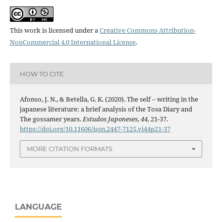
This work is licensed under a
Creative Commons Attribution-
NonCommercial 4.0 International License
.
HOW TO CITE
Afonso, J. N., & Betella, G. K. (2020). The self – writing in the
japanese literature: a brief analysis of the Tosa Diary and
The gossamer years.
Estudos Japoneses
,
44
, 21-37.
https://doi.org/10.11606/issn.2447-7125.vi44p21-37
MORE CITATION FORMATS
LANGUAGE