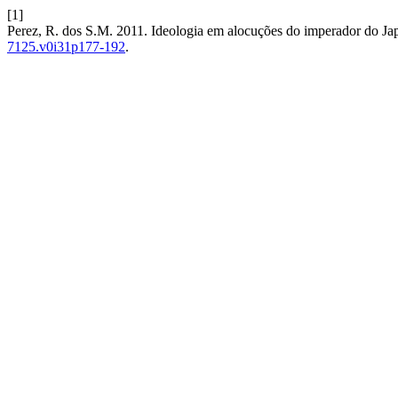
[1]
Perez, R. dos S.M. 2011. Ideologia em alocuções do imperador do J
7125.v0i31p177-192
.