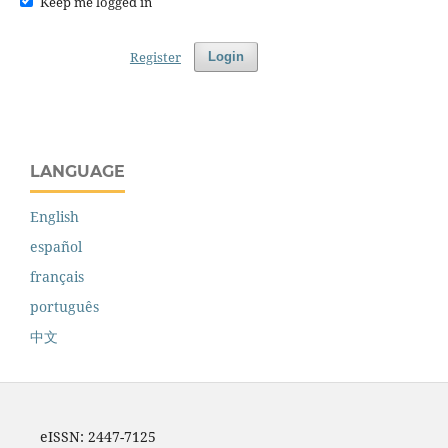
Keep me logged in
Register
Login
LANGUAGE
English
español
français
português
中文
eISSN: 2447-7125