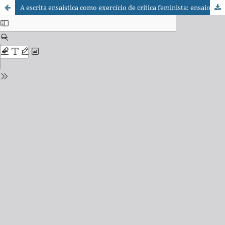
A escrita ensaística como exercício de crítica feminista: ensaios de Gabriela Mistral e Alfonsina Storni.