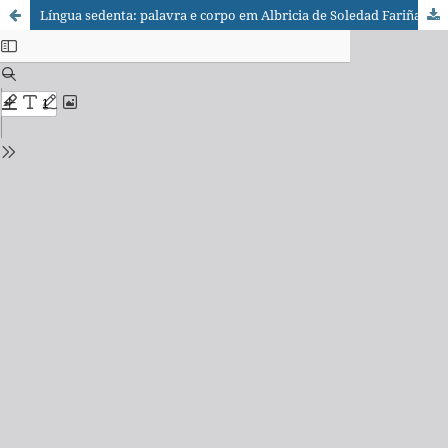
Língua sedenta: palavra e corpo em Albricia de Soledad Fariña