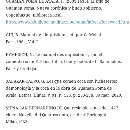
GUAMAN POMA DE AYALA, F. (2001 1615). El sitio de
Guaman Poma. Nueva corónica y buen gobierno.
Copenhague: Biblioteca Real.
http://www5.kb.dk/permalink/2006/poma/info/es/foreword.htm
GUI, B. Manual de i’inquisiteur, ed. por G. Mollat.
Paris,1964, Vol. I
EYMERICH, N. Le manuel des inquisiteurs, con el
comentario de F. Peña. Intro. trad y notas de L. Salamolins.
Paris y La Haya
SALAZAR-CALVO, G. Los que comen coca son hicheseros:
demonología y la coca en la obra de Guaman Poma de
Ayala. Letras (Lima), v. 91, n. 133, p. 253-278, 30 mar. 2020.
SIENA,SAN BERNARDINO DE.Quaresimale senes del 1427.
cit em Novelle del Quattrocento, ac. de A Borlenghi
Milán,1962.