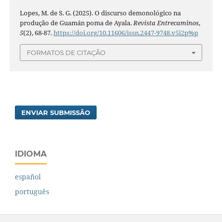
Lopes, M. de S. G. (2025). O discurso demonológico na
produção de Guamán poma de Ayala.
Revista Entrecaminos
,
5
(2), 68-87.
https://doi.org/10.11606/issn.2447-9748.v5i2p%p
FORMATOS DE CITAÇÃO
ENVIAR SUBMISSÃO
IDIOMA
español
português